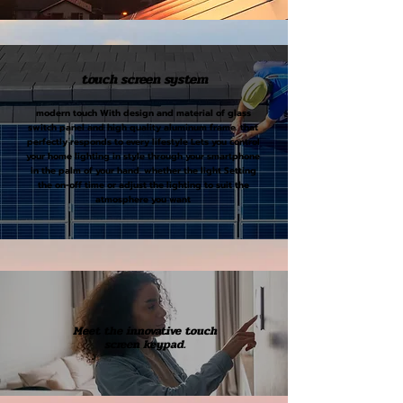
touch screen system
modern touch With design and material of glass
switch panel and high quality aluminum frame. that
perfectly responds to every lifestyle Lets you control
your home lighting in style through your smartphone
in the palm of your hand. whether the light Setting
the on-off time or adjust the lighting to suit the
atmosphere you want
Meet the innovative touch
screen keypad.