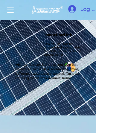
Log In
smart switch
Easy to use, can be
opened and closed with
a mobile phone. or home
control panel
with an electric bulb system that can
be controlled with a screen Therefore,
different switches are needed. Turn an
ordinary home into a smart home.