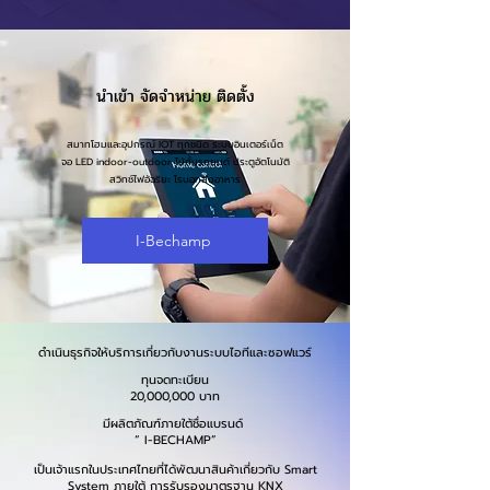
นำเข้า จัดจำหน่าย ติดตั้ง
สมาทโฮมและอุปกรณ์ IOT ทุกชนิด ระบบอินเตอร์เน็ต
จอ LED indoor-outdoor ไม้กั้นรถยนต์ ประตูอัตโนมัติ
สวิทช์ไฟอัฉริยะ โรบอทส่งอาหาร​
I-Bechamp
ดำเนินธุรกิจให้บริการเกี่ยวกับงานระบบไอทีและซอฟแวร์
ทุนจดทะเบียน
20,000,000 บาท
มีผลิตภัณฑ์ภายใต้ชื่อแบรนด์
“ I-BECHAMP”
เป็นเจ้าแรกในประเทศไทยที่ได้พัฒนาสินค้าเกี่ยวกับ Smart
System ภายใต้ การรับรองมาตรฐาน KNX