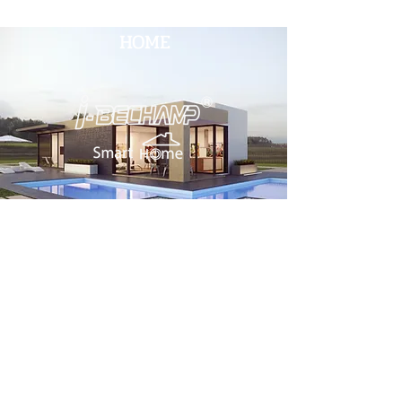
HOME
head office
Great Empire International Group Company
Limited (Head Office)
2 Soi Chokchai Ruammit, Chomphon
Subdistrict, Chatuchak District
Bangkok 10900
Tel.
034-871-589
Fax:
034-871-591