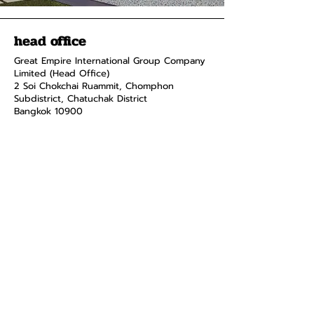
head office
Great Empire International Group Company
Limited (Head Office)
2 Soi Chokchai Ruammit, Chomphon
Subdistrict, Chatuchak District
Bangkok 10900
Tel.
034-871-589
Fax:
034-871-591
menus and
pages
smart home
product
about
contact