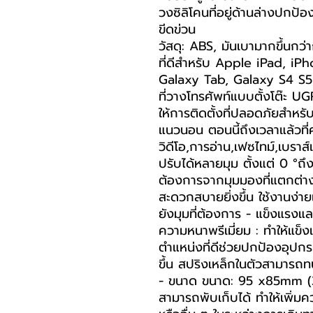
วงซิลิโคนที่อยู่ด้านล่างปกป
ขีดข่วน
วัสดุ: ABS, มันเบามากขึ้นกว่
ที่ดีสำหรับ Apple iPad, 
Galaxy Tab, Galaxy S4 S5
ที่วางโทรศัพท์แบบตั้งโต๊ะ 
ให้การติดตั้งที่ปลอดภัยสำหรั
แนวนอน ตอนนี้ถึงเวลาแล้วที
วิดีโอ,การอ่าน,เฟซไทม์,เบราส์
ปรับได้หลายมุม ตั้งแต่ 0 °ถ
ต้องการจากมุมมองที่แตกต่างก
สะดวกสบายยิ่งขึ้น ใช้งานง่
ยังมุมที่ต้องการ - แข็งแรงแล
ความหนาพรีเมี่ยม : ทำให้แข็
ตำแหน่งที่ดีช่วยปกป้องอุปก
ขึ้น สปริงเหล็กในตัวสามารถท
- ขนาด ขนาด: 95 x85mm (3
สามารถพับเก็บได้ ทำให้เพิ่