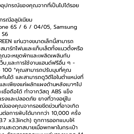
้องอุปกรณ์ของคุณจากที่เป็นไปได้รอย
ากรณีอลูมิเนียม
iPhone 6S / 6 / 04/05, Samsung
 S6
UGREEN แท่นวางขนาดเล็กนี้สามารถ
บสมาร์ทโฟนและแท็บเล็ตทั้งแนวตั้งหรือ
่คุณจะหยุดพักและเพลิดเพลินกับ
เว็บ,และการใช้งานแฮนด์ฟรีอื่น ๆ -
ึง 100 °คุณสามารถปรับมุมที่คุณ
ันได้ และสามารถดูวิดีโอในตำแหน่งที่
ายและเพียงแค่ผลักแผงด้านหลังเบาๆไป
ะเชื่อถือได้ ทำจากวัสดุ ABS แข็ง
งแรงและปลอดภัย ยางที่วางอยู่ใน
รณ์ของคุณจากรอยขีดข่วนที่อาจเกิด
นต่อการพับได้มากกว่า 10,000 ครั้ง
.7 x3.3inch) ถูกการออกแบบให้
มความสะดวกสบายเมื่อพกพาในกระเป๋า