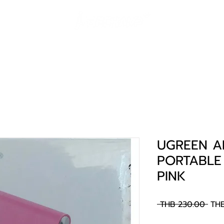
solutions
Landing Page
portfolio
support
contact
UGREEN A
PORTABLE
PINK
Reg
 THB 230.00 
THB
Pric