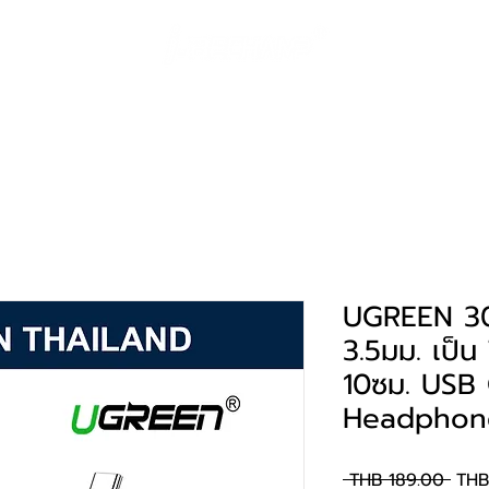
solutions
Landing Page
portfolio
support
contact
UGREEN 30
3.5มม. เป็น
10ซม. USB
Headphon
Regu
 THB 189.00 
THB