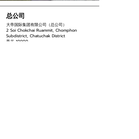
总公司
大帝国际集团有限公司（总公司）
2 Soi Chokchai Ruammit, Chomphon
Subdistrict, Chatuchak District
曼谷 10900
电话
034-871-589
传真：034-871-591
菜单和页面
智能家居
产品
关于
接触
隐私政策
条款和条件