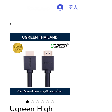
登入
Ugreen High