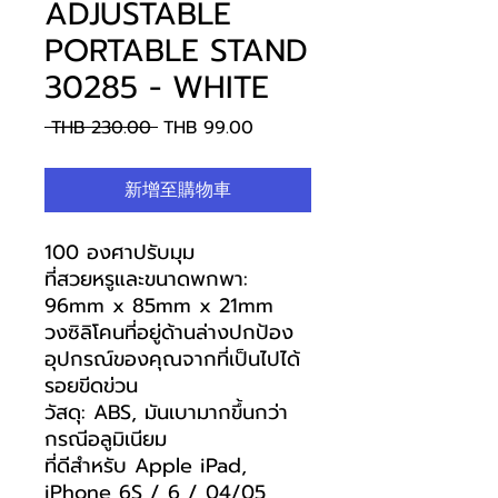
ADJUSTABLE
PORTABLE STAND
30285 - WHITE
一
促
 THB 230.00 
THB 99.00
般
銷
價
價
新增至購物車
格
格
100 องศาปรับมุม
ที่สวยหรูและขนาดพกพา:
96mm x 85mm x 21mm
วงซิลิโคนที่อยู่ด้านล่างปกป้อง
อุปกรณ์ของคุณจากที่เป็นไปได้
รอยขีดข่วน
วัสดุ: ABS, มันเบามากขึ้นกว่า
กรณีอลูมิเนียม
ที่ดีสำหรับ Apple iPad,
iPhone 6S / 6 / 04/05,