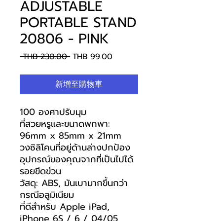
ADJUSTABLE
PORTABLE STAND
20806 - PINK
一
促
 THB 230.00 
THB 99.00
般
銷
價
價
新增至購物車
格
格
100 องศาปรับมุม
ที่สวยหรูและขนาดพกพา:
96mm x 85mm x 21mm
วงซิลิโคนที่อยู่ด้านล่างปกป้อง
อุปกรณ์ของคุณจากที่เป็นไปได้
รอยขีดข่วน
วัสดุ: ABS, มันเบามากขึ้นกว่า
กรณีอลูมิเนียม
ที่ดีสำหรับ Apple iPad,
iPhone 6S / 6 / 04/05,