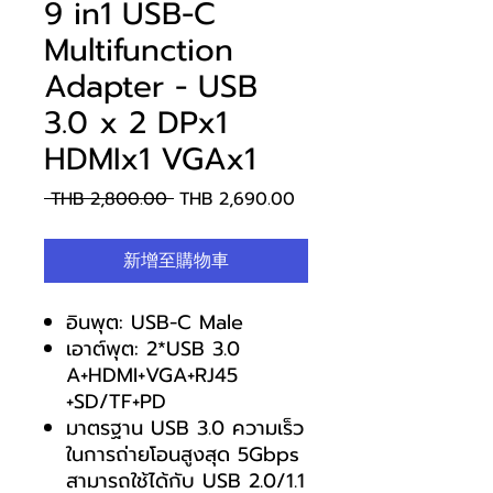
9 in1 USB-C
Multifunction
Adapter - USB
3.0 x 2 DPx1
HDMIx1 VGAx1
一
促
 THB 2,800.00 
THB 2,690.00
般
銷
價
價
新增至購物車
格
格
อินพุต: USB-C Male
เอาต์พุต: 2*USB 3.0
A+HDMI+VGA+RJ45
+SD/TF+PD
มาตรฐาน USB 3.0 ความเร็ว
ในการถ่ายโอนสูงสุด 5Gbps
สามารถใช้ได้กับ USB 2.0/1.1