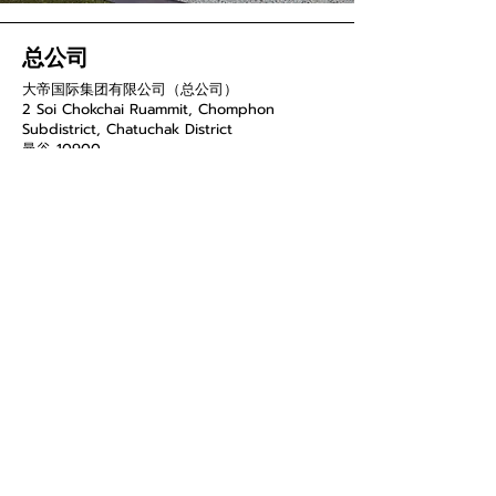
总公司
大帝国际集团有限公司（总公司）
2 Soi Chokchai Ruammit, Chomphon
Subdistrict, Chatuchak District
曼谷 10900
电话
034-871-589
传真：034-871-591
菜单和页面
智能家居
产品
关于
接触
隐私政策
条款和条件