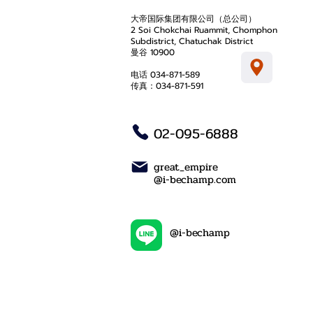
大帝国际集团有限公司（总公司）
2 Soi Chokchai Ruammit, Chomphon
Subdistrict, Chatuchak District
曼谷 10900
电话 034-871-589
传真：034-871-591
02-095-6888
great_empire
@i-bechamp.com
@i-bechamp