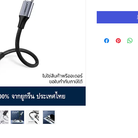
般
價
格