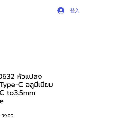
登入
片
支持
接触
632 หัวแปลง
 Type-C อลูมีเนียม
 C to3.5mm
e
促
 99.00