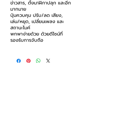
ข่าวสาร, ตั้งนาฬิกาปลุก และอีก
มากมาย
ปุ่มควบคุม ปรับ/ลด เสียง,
เล่น/หยุด, เปลี่ยนเพลง และ
สถานะไมค์
พกพาง่ายด้วย ด้วยดีไซน์ที่
รองรับการจับถือ
家