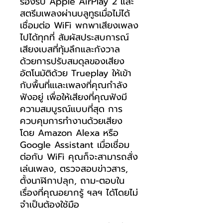
รองรับ Apple AirPlay 2 และ
สตรีมเพลงผ่านบลูทูธเมื่อไม่ได้
เชื่อมต่อ WiFi พกพาเสียงเพลง
ไปได้ทุกที่ สัมผัสประสบการณ์
เสียงเบสที่ทุ้มลึกและกังวาล
ด้วยการปรับสมดุลของเสียง
อัตโนมัติด้วย Trueplay ให้เข้า
กับพื้นที่แเละเพลงที่คุณกำลัง
ฟังอยู่ เพื่อให้เสียงที่คุณฟังมี
ความสมบูรณ์แบบที่สุด การ
ควบคุมการทำงานด้วยเสียง
โดย Amazon Alexa หรือ
Google Assistant เมื่อเชื่อม
ต่อกับ WiFi คุณก็จะสามารถสั่ง
เล่นเพลง, ตรวจสอบข่าวสาร,
ตั้งนาฬิกาปลุก, ถาม-ตอบใน
เรื่องที่คุณอยากรู้ ฯลฯ ได้โดยไม่
จำเป็นต้องใช้มือ