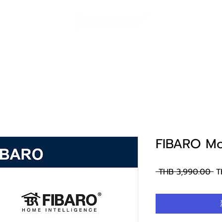
产品
解决方案
Landing Page
作品图
FIBARO Mo
一
 THB 3,990.00 
T
般
價
格