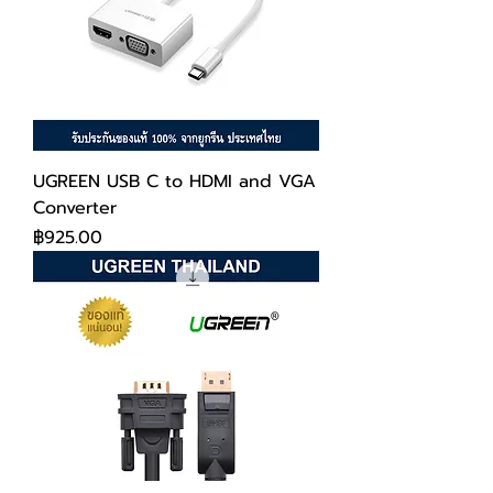
UGREEN USB C to HDMI and VGA
Converter
ราคา
฿925.00