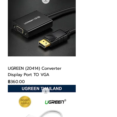
UGREEN (20414) Converter
Display Port TO VGA
ราคา
฿360.00