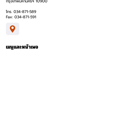
กรุงเทพมหานครฯ 10900
โทร.
034-871-589
Fax:
034-871-591
เมนูและหน้าเพจ
บ้านอัจฉริยะ
สินค้า
เกี่ยวกับ
ติดต่อ
นโยบายความเป็นส่วนตัว
ข้อกำหนดและเงื่อนไข
ชุมชนออนไลน์
02-095-6888
will.chen@i-