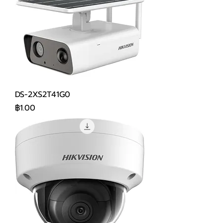
DS-2XS2T41G0
ราคา
฿1.00