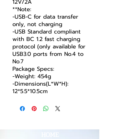
12V/2A
**Note:
-USB-C for data transfer
only, not charging
-USB Standard compliant
with BC 1.2 fast charging
protocol (only available for
USB3.0 ports from No.4 to
No.7
Package Specs:
-Weight: 454g
-Dimensions(L*W*H):
12*5.5*10.5cm
HOME