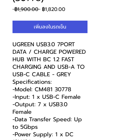
ราคา
ราคา
 ฿1,900.00 
฿1,820.00
ปกติ
ขาย
ลด
เพิ่มลงในรถเข็น
UGREEN USB3.0 7PORT
DATA / CHARGE POWERED
HUB WITH BC 1.2 FAST
CHARGING AND USB-A TO
USB-C CABLE - GREY
Specifications:
-Model: CM481 30778
-Input: 1 x USB-C Female
-Output: 7 x USB3.0
Female
-Data Transfer Speed: Up
to 5Gbps
-Power Supply: 1 x DC