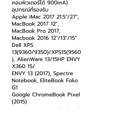
คอมพิวเตอร์ได้ 900mA)
อุปกรณ์ที่รองรับ
Apple iMac 2017 21.5"/27",
MacBook 2017 12",
MacBook Pro 2017,
Macbook 2016 12"/13"/15"
Dell XPS
13(9360/9350)/XPS15(9560
), AlienWare 13/15HP ENVY
X360 15/
ENVY 13 (2017), Spectre
Notebook, EliteBook Folio
G1
Google ChromeBook Pixel
(2015)
Lenovo Miix 510, ThinkPad
13 (2017), Yoga 900 / 910
Samsung Galaxy
S8/S8+/Note8/S9/S9+/Note