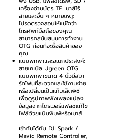
ฟัง USB, แฟลชไดรฟ์, SD /
เครื่องอ่านบัตร TF เมาส์ไร้
สายและอื่น ๆ หมายเหตุ:
โปรดตรวจสอบให้แน่ใจว่า
โทรศัพท์มือถือของคุณ
สามารถสนับสนุนการทำงาน
OTG ก่อนที่จะซื้อสินค้าของ
คุณ
แบบพกพาและอเนกประสงค์:
สายเคเบิล Ugreen OTG
แบบพกพาขนาด 4 นิ้วมีสมา
ร์ทโฟนที่สะดวกและใช้งานง่าย
หรือเปลี่ยนเป็นแท็บเล็ตพีซี
เพื่อดูรูปภาพฟังเพลงแปลง
ข้อมูลจากไดรเวอร์แฟลชแก้ไข
ไฟล์ด้วยแป้นพิมพ์หรือเมาส์
เข้ากันได้กับ DJI Spark /
Mavic Remote Controller,