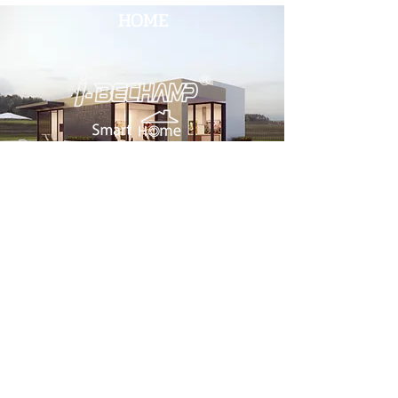
HOME
สำนักงานใหญ่
บริษัท เกรท เอ็มไพร์ อินเตอร์เนชั่นแนล กรุ๊ป จำกัด
(สำนักงานใหญ่)
2 ซอยโชคชัยร่วมมิตร แขวงจอมพล เขตจตุจักร
กรุงเทพมหานครฯ 10900
โทร.
034-871-589
Fax:
034-871-591