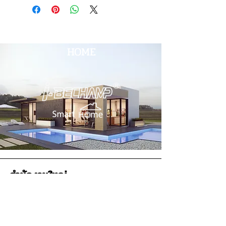
HOME
สำนักงานใหญ่
บริษัท เกรท เอ็มไพร์ อินเตอร์เนชั่นแนล กรุ๊ป จำกัด
(สำนักงานใหญ่)
2 ซอยโชคชัยร่วมมิตร แขวงจอมพล เขตจตุจักร
กรุงเทพมหานครฯ 10900