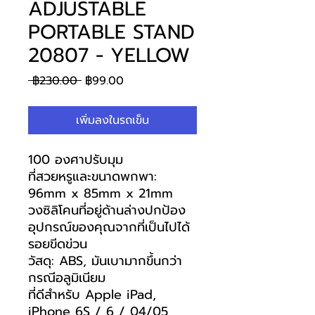
ADJUSTABLE
PORTABLE STAND
20807 - YELLOW
ราคา
ราคา
 ฿230.00 
฿99.00
ปกติ
ขาย
ลด
เพิ่มลงในรถเข็น
100 องศาปรับมุม
ที่สวยหรูและขนาดพกพา:
96mm x 85mm x 21mm
วงซิลิโคนที่อยู่ด้านล่างปกป้อง
อุปกรณ์ของคุณจากที่เป็นไปได้
รอยขีดข่วน
วัสดุ: ABS, มันเบามากขึ้นกว่า
กรณีอลูมิเนียม
ที่ดีสำหรับ Apple iPad,
iPhone 6S / 6 / 04/05,