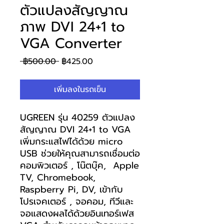
ตัวแปลงสัญญาณ
ภาพ DVI 24+1 to
VGA Converter
ราคา
ราคา
 ฿500.00 
฿425.00
ปกติ
ขาย
ลด
เพิ่มลงในรถเข็น
UGREEN รุ่น 40259 ตัวแปลง
สัญญาณ DVI 24+1 to VGA
เพิ่มกระแสไฟได้ด้วย micro
USB ช่วยให้คุณสามารถเชื่อมต่อ
คอมพิวเตอร์ , โน๊ตบุ๊ค, Apple
TV, Chromebook,
Raspberry Pi, DV, เข้ากับ
โปรเจคเตอร์ , จอคอม, ทีวีและ
จอแสดงผลได้ด้วยอินเทอร์เฟส