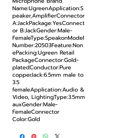
Microphone Brand
Name:UgreenApplication:S
peaker,AmplifierConnector
A:JackPackage:YesConnect
or B:JackGender:Male-
FemaleType:SpeakonModel
Number:20503Feature:Non
ePacking:Ugreen Retail
PackageConnector:Gold-
platedConductor:Pure
copperJack:6.5mm male to
3.5
femaleApplication:Audio &
Video, LightingType:3.5mm
auxGender:Male-
FemaleConnector
Color:Gold