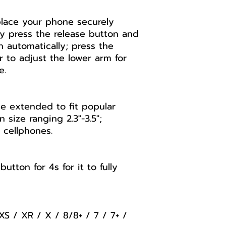
lace your phone securely
ly press the release button and
n automatically; press the
 to adjust the lower arm for
e.
be extended to fit popular
size ranging 2.3"-3.5";
 cellphones.
utton for 4s for it to fully
S / XR / X / 8/8+ / 7 / 7+ /