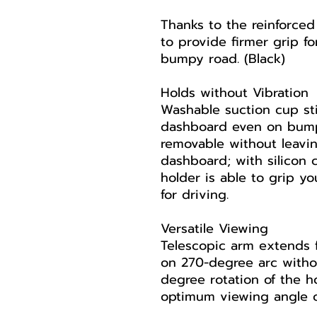
Thanks to the reinforced
to provide firmer grip f
bumpy road. (Black)
Holds without Vibration
Washable suction cup st
dashboard even on bump
removable without leavi
dashboard; with silicon 
holder is able to grip y
for driving.
Versatile Viewing
Telescopic arm extends f
on 270-degree arc witho
degree rotation of the h
optimum viewing angle o