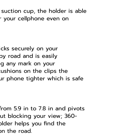
 suction cup, the holder is able
or your cellphone even on
icks securely on your
y road and is easily
ng any mark on your
cushions on the clips the
our phone tighter which is safe
rom 5.9 in to 7.8 in and pivots
ut blocking your view; 360-
older helps you find the
n the road.