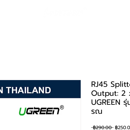
ค้า
โซลูชั่น
Huawei eKit
ผลงาน
การสน
RJ45 Split
Output: 2 
UGREEN รุ่
รณ
ราคา
 ฿290.00 
฿250.