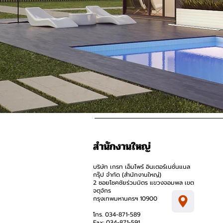
สำนักงานใหญ่
บริษัท เกรท เอ็มไพร์ อินเตอร์เนชั่นแนล
กรุ๊ป จำกัด (สำนักงานใหญ่)
2 ซอยโชคชัยร่วมมิตร แขวงจอมพล เขต
จตุจักร
กรุงเทพมหานครฯ 10900
โทร. 034-871-589
Fax: 034-871-591