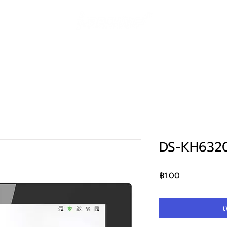
ค้า
โซลูชั่น
Huawei eKit
ผลงาน
การสน
DS-KH632
ราคา
฿1.00
เ